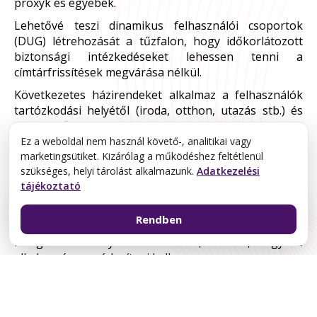
proxyk és egyebek.
Lehetővé teszi dinamikus felhasználói csoportok
(DUG) létrehozását a tűzfalon, hogy időkorlátozott
biztonsági intézkedéseket lehessen tenni a
címtárfrissítések megvárása nélkül.
Következetes házirendeket alkalmaz a felhasználók
tartózkodási helyétől (iroda, otthon, utazás stb.) és
eszközétől (iOS és Android mobileszközök; macOS,
Windows, Linux számítógépek; Citrix és Microsoft VDI;
Ez a weboldal nem használ követő-, analitikai vagy
marketingsütiket. Kizárólag a működéshez feltétlenül
terminálszerverek) függetlenül.
szükséges, helyi tárolást alkalmazunk.
Adatkezelési
Megakadályozza a vállalati hitelesítő adatok
tájékoztató
kiszivárgását harmadik fél webhelyeire, valamint a
AJÁNLATKÉRÉSI LISTA
lopott adatok újrafelhasználását, azáltal, hogy
Rendben
többlépcsős hitelesítést (MFA) tesz lehetővé a hálózati
rétegben bármely alkalmazáshoz, anélkül, hogy az
alkalmazáson módosítani kellene.
Kattintson ide
termékek
kiválasztásához.