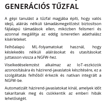
GENERÁCIÓS TŰZFAL
A gépi tanulást a tűzfal magjába építi, hogy valós
idejű, aláírás nélküli támadásmegelőzést biztosítson
fájlalapú támadások ellen, miközben felismeri és
azonnal megállítja az eddig ismeretlen adathalász
kísérleteket.
Felhőalapú ML-folyamatokat használ, hogy
késlekedés nélküli aláírásokat és utasításokat
juttasson vissza a NGFW-hez.
Viselkedéselemzést alkalmaz az IoT-eszközök
azonosítására és házirend-javaslatok készítésére, ez a
szolgáltatás felhőből érkezik és natívan integrált a
NGFW-be.
Automatizált házirend-javaslatokat kínál, amelyek időt
takarítanak meg és csökkentik az emberi hibák
lehetőségét.