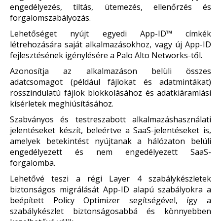
engedélyezés, tiltás, ütemezés, ellenőrzés és
forgalomszabályozás.
Lehetőséget nyújt egyedi App-ID™ címkék
létrehozására saját alkalmazásokhoz, vagy új App-ID
fejlesztésének igénylésére a Palo Alto Networks-től.
Azonosítja az alkalmazáson belüli összes
adatcsomagot (például fájlokat és adatmintákat)
rosszindulatú fájlok blokkolásához és adatkiáramlási
kísérletek meghiúsításához.
Szabványos és testreszabott alkalmazáshasználati
jelentéseket készít, beleértve a SaaS-jelentéseket is,
amelyek betekintést nyújtanak a hálózaton belüli
engedélyezett és nem engedélyezett SaaS-
forgalomba.
Lehetővé teszi a régi Layer 4 szabálykészletek
biztonságos migrálását App-ID alapú szabályokra a
beépített Policy Optimizer segítségével, így a
szabálykészlet biztonságosabbá és könnyebben