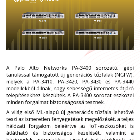
A Palo Alto Networks PA-3400 sorozatú, gépi
tanulással támogatott új generációs tűzfalak (NGFW),
melyek a PA-3410, PA-3420, PA-3430 és PA-3440
modellekből állnak, nagy sebességű internetes átjáró
telepítésekhez készültek. A PA-3400 sorozat eszközei
minden forgalmat biztonságossá tesznek.
A világ első ML-alapú új generációs tűzfala lehetővé
teszi az ismeretlen fenyegetések megelőzését, a teljes
hálózati forgalom beleértve az IoT-eszközöket is
átlátható és biztonságos kezelését, valamint a
házirendek automatikus javaslataival csökkenti az