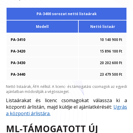
PA-3400 sorozat nettó listaárak
Modell
Nettó listaár
PA-3410
10 140 900 Ft
PA-3420
15 896 100 Ft
PA-3430
20 202 600 Ft
PA-3440
23 479 500 Ft
Nettó listaárak, ÁFA nélkül. A licenc- és támogatási csomagok az egyedi
ajánlatban módosítják a végösszeget.
Listaárakat és licenc csomagokat válassza ki a
központi árlistán, majd küldje el ajánlatkérését:
Ugrás
a központi árlistára.
ML-TÁMOGATOTT ÚJ