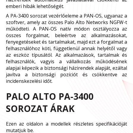
emberi hibák lehetőségét.
A PA-3400 sorozat vezérlőeleme a PAN-OS, ugyanaz a
szoftver, amely az összes Palo Alto Networks NGFW-t
működteti. A PAN-OS natív módon osztályozza az
összes forgalmat, beleértve az alkalmazásokat,
fenyegetéseket és tartalmakat, majd ezt a forgalmat a
felhasználóhoz köti, függetlenül annak helyétől vagy
az eszköz típusától. Az alkalmazások, tartalmak és
felhasználók, vagyis a vállalkozás működésének
alapjai képezik a biztonsági házirendek alapját, ezáltal
javítva a biztonsági pozíciót és csökkentve az
incidenskezelési időt.
PALO ALTO PA-3400
SOROZAT ÁRAK
Ezen az oldalon a modellek részletes specifikációját
mutatjuk be.